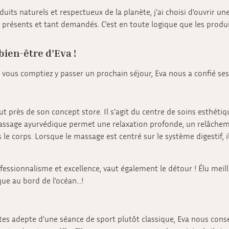
uits naturels et respectueux de la planète, j’ai choisi d’ouvrir 
u présents et tant demandés. C’est en toute logique que les produ
bien-être d’Eva !
vous comptiez y passer un prochain séjour, Eva nous a confié ses a
ut près de son concept store. Il s’agit du centre de soins esthétiq
e massage ayurvédique permet une relaxation profonde, un relâche
ns le corps. Lorsque le massage est centré sur le système digestif,
fessionnalisme et excellence, vaut également le détour ! Élu meill
ue au bord de l’océan…!
 êtes adepte d’une séance de sport plutôt classique, Eva nous con