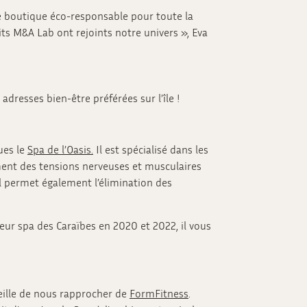
une boutique éco-responsable pour toute la
its M&A Lab ont rejoints notre univers », Eva
dresses bien-être préférées sur l’île !
ues le
Spa de l’Oasis.
Il est spécialisé dans les
ment des tensions nerveuses et musculaires
 il permet également l’élimination des
eur spa des Caraïbes en 2020 et 2022, il vous
seille de nous rapprocher de
FormFitness
.