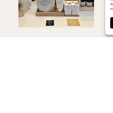
de
su