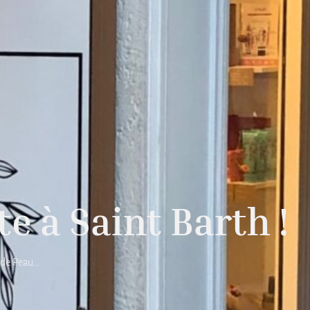
e à Saint Barth !
de Peau...