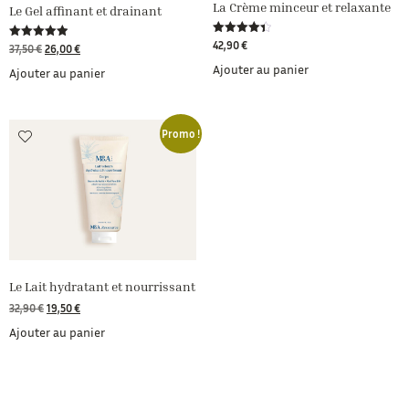
La Crème minceur et relaxante
Le Gel affinant et drainant
Note
42,90
€
Note
37,50
€
26,00
€
4.41
4.91
sur 5
Ajouter au panier
sur 5
Ajouter au panier
Promo !
Le Lait hydratant et nourrissant
32,90
€
19,50
€
Ajouter au panier