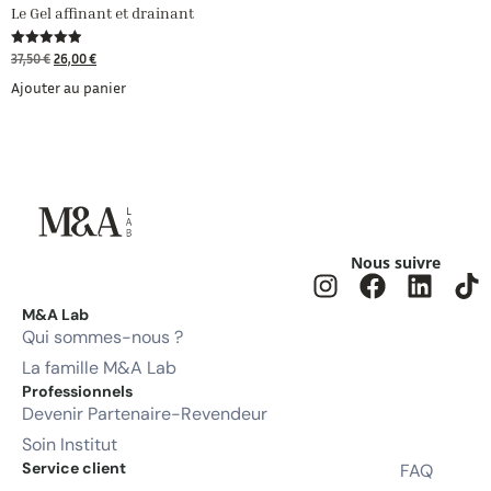
Le Gel affinant et drainant
Note
37,50
€
26,00
€
4.91
sur 5
Ajouter au panier
Nous suivre
M&A Lab
Qui sommes-nous ?
La famille M&A Lab
Professionnels
Devenir Partenaire-Revendeur
Soin Institut
Service client
FAQ