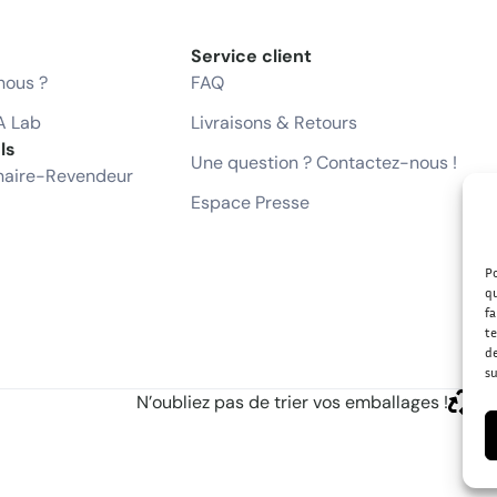
Service client
ous ?
FAQ
A Lab
Livraisons & Retours
ls
Une question ? Contactez-nous !
naire-Revendeur
Espace Presse
Po
qu
fa
te
de
su
N’oubliez pas de trier vos emballages !