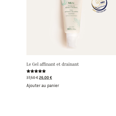
Le Gel affinant et drainant
Note
37,50
€
26,00
€
4.91
sur 5
Ajouter au panier