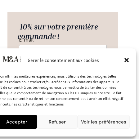
-10% sur votre première
commande !
E-mail
Gérer le consentement aux cookies
En cliquant sur “S’inscrire”, j’accepte de
recevoir la Newsletter de M&A Lab. Nous
ur offrir les meilleures expériences, nous utilisons des technologies telles
nous engageons à ne pas communiquer
e les cookies pour stocker et/ou accéder aux informations des appareils. Le
votre email à des tiers.
it de consentir à ces technologies nous permettra de traiter des données
lles que le comportement de navigation ou les ID uniques sur ce site. Le fait
 ne pas consentir ou de retirer son consentement peut avoir un effet négatif
r certaines caractéristiques et fonctions.
Accepter
Refuser
Voir les préférences