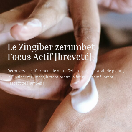
Le Zingiber zerumbet –
Focus Actif [breveté]
Découvrez l’actif breveté de notre Gel-en-eau, un extrait de plante,
le Zingiber zerumbet, luttant contre la fatigue et améliorant
l’aspect des jambes !