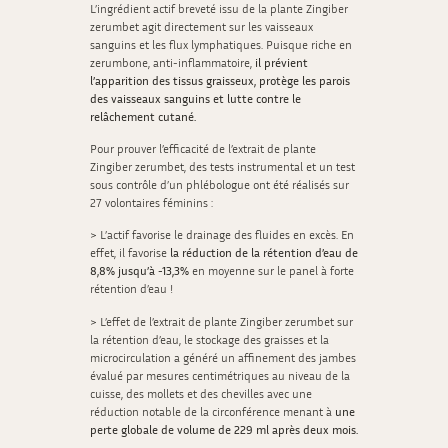
L’ingrédient actif breveté issu de la plante Zingiber
zerumbet agit directement sur les vaisseaux
sanguins et les flux lymphatiques. Puisque riche en
zerumbone, anti-inflammatoire,
il prévient
l’apparition des tissus graisseux, protège les parois
des vaisseaux sanguins et lutte contre le
relâchement cutané.
Pour prouver l’efficacité de l’extrait de plante
Zingiber zerumbet, des tests instrumental et un test
sous contrôle d’un phlébologue ont été réalisés sur
27 volontaires féminins :
> L’actif favorise le drainage des fluides en excès. En
effet, il favorise
la réduction de la rétention d’eau de
8,8% jusqu’à -13,3%
en moyenne sur le panel à forte
rétention d’eau !
> L’effet de l’extrait de plante Zingiber zerumbet sur
la rétention d’eau, le stockage des graisses et la
microcirculation a généré un affinement des jambes
évalué par mesures centimétriques au niveau de la
cuisse, des mollets et des chevilles avec une
réduction notable de la circonférence menant à
une
perte globale de volume de 229 ml après deux mois.