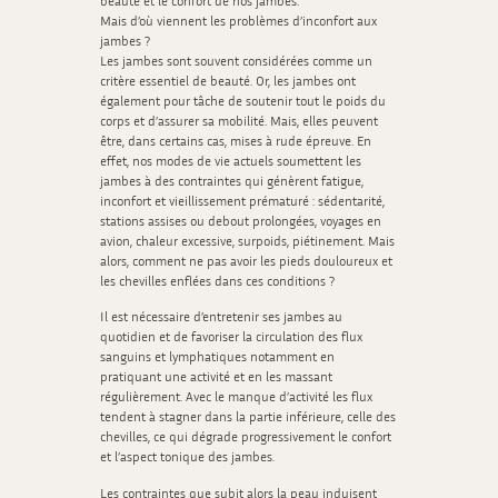
beauté et le confort de nos jambes.
Mais d’où viennent les problèmes d’inconfort aux
jambes ?
Les jambes sont souvent considérées comme un
critère essentiel de beauté. Or, les jambes ont
également pour tâche de soutenir tout le poids du
corps et d’assurer sa mobilité. Mais, elles peuvent
être, dans certains cas, mises à rude épreuve. En
effet, nos modes de vie actuels soumettent les
jambes à des contraintes qui génèrent fatigue,
inconfort et vieillissement prématuré : sédentarité,
stations assises ou debout prolongées, voyages en
avion, chaleur excessive, surpoids, piétinement. Mais
alors, comment ne pas avoir les pieds douloureux et
les chevilles enflées dans ces conditions ?
Il est nécessaire d’entretenir ses jambes au
quotidien et de favoriser la circulation des flux
sanguins et lymphatiques notamment en
pratiquant une activité et en les massant
régulièrement. Avec le manque d’activité les flux
tendent à stagner dans la partie inférieure, celle des
chevilles, ce qui dégrade progressivement le confort
et l’aspect tonique des jambes.
Les contraintes que subit alors la peau induisent