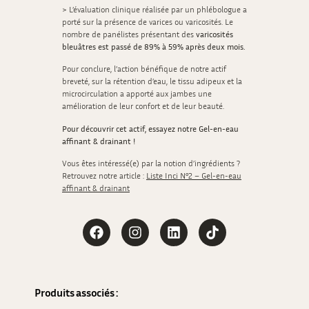
> L’évaluation clinique réalisée par un phlébologue a
porté sur la présence de varices ou varicosités. Le
nombre de panélistes présentant des
varicosités
bleuâtres est passé de 89% à 59% après deux mois.
Pour conclure, l’action bénéfique de notre actif
breveté, sur la rétention d’eau, le tissu adipeux et la
microcirculation a apporté aux jambes une
amélioration de leur confort et de leur beauté.
Pour découvrir cet actif, essayez notre Gel-en-eau
affinant & drainant !
Vous êtes intéressé(e) par la notion d’ingrédients ?
Retrouvez notre article :
L
iste Inci N°2 – Gel-en-eau
affinant & drainant
Produits associés : 