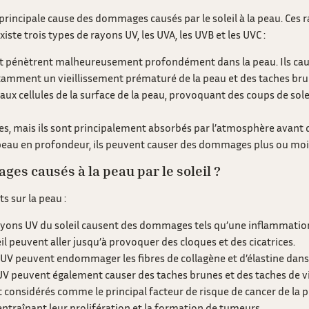
a principale cause des dommages causés par le soleil à la peau. Ces
iste trois types de rayons UV, les UVA, les UVB et les UVC :
et pénètrent malheureusement profondément dans la peau. Ils cau
notamment un vieillissement prématuré de la peau et des taches bru
 cellules de la surface de la peau, provoquant des coups de solei
s, mais ils sont principalement absorbés par l’atmosphère avant de
a peau en profondeur, ils peuvent causer des dommages plus ou moi
ges causés à la peau par le soleil ?
ts sur la peau :
 rayons UV du soleil causent des dommages tels qu’une inflammation
eil peuvent aller jusqu’à provoquer des cloques et des cicatrices.
s UV peuvent endommager les fibres de collagène et d’élastine dans 
UV peuvent également causer des taches brunes et des taches de vi
t considérés comme le principal facteur de risque de cancer de la 
 entraînant leur prolifération et la formation de tumeurs.