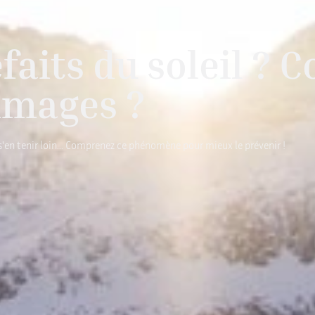
éfaits du soleil ?
mmages ?
de s'en tenir loin... Comprenez ce phénomène pour mieux le prévenir !