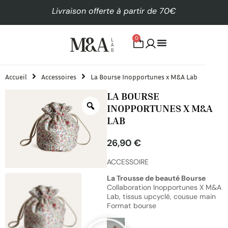
Livraison offerte à partir de 70€
0
Accueil
Accessoires
La Bourse Inopportunes x M&A Lab
LA BOURSE
INOPPORTUNES X M&A
LAB
26,90
€
ACCESSOIRE
La Trousse de beauté Bourse
Collaboration Inopportunes X M&A
Lab, tissus upcyclé, cousue main
Format bourse