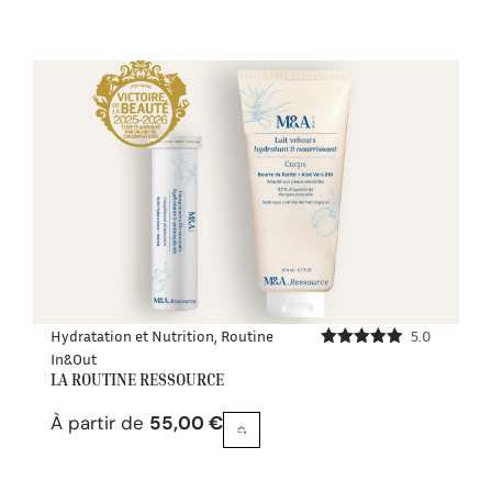
Hydratation et Nutrition
,
Routine
5.0
In&Out
Note
5.00
sur 5
LA ROUTINE RESSOURCE
À partir de
55,00
€