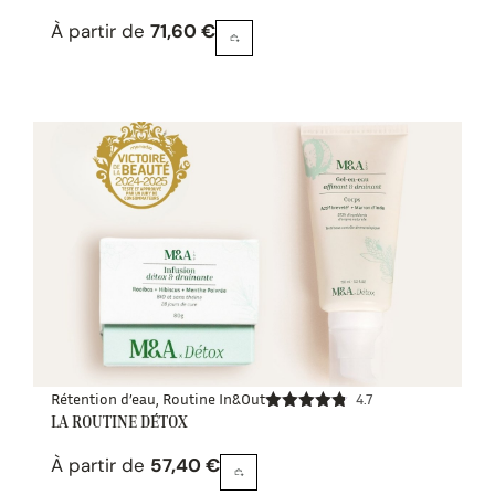
sur 5
À partir de
71,60
€
Rétention d’eau
,
Routine In&Out
4.7
LA ROUTINE DÉTOX
Note
4.73
sur 5
À partir de
57,40
€