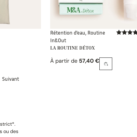
Rétention d’eau
,
Routine
In&Out
Note
4.7
sur 5
LA ROUTINE DÉTOX
À partir de
57,40
€
Suivant
trict*.
es ou des