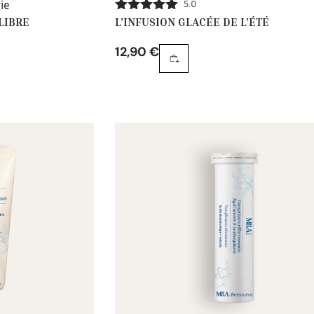
ie
5.0
LIBRE
L’INFUSION GLACÉE DE L’ÉTÉ
Note
5.00
sur 5
12,90
€