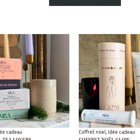
dée cadeau
Coffret noel
,
Idée cadeau
L TEA LOVERS
COFFRET NOËL GLOW