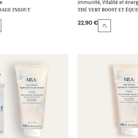
ge
immunité
,
Vitalité et énerg
SAGE IN&OUT
THÉ VERT BOOST ET ÉQUI
22,90
€