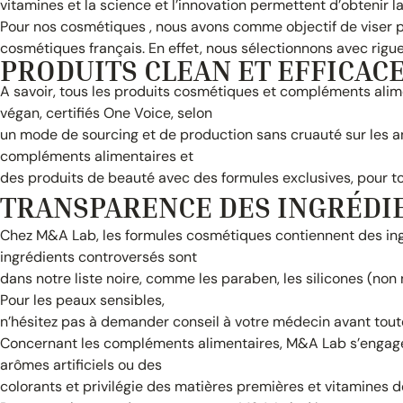
vitamines et la science et l’innovation permettent d’obtenir la 
Pour nos cosmétiques , nous avons comme objectif de viser pl
cosmétiques français. En effet, nous sélectionnons avec rigueur
PRODUITS CLEAN ET EFFICAC
A savoir, tous les produits cosmétiques et compléments alim
végan, certifiés One Voice, selon
un mode de sourcing et de production sans cruauté sur les
compléments alimentaires et
des produits de beauté avec des formules exclusives, pour tou
TRANSPARENCE DES INGRÉDI
Chez M&A Lab, les formules cosmétiques contiennent des ingré
ingrédients controversés sont
dans notre liste noire, comme les paraben, les silicones (non
Pour les peaux sensibles,
n’hésitez pas à demander conseil à votre médecin avant toute 
Concernant les compléments alimentaires, M&A Lab s’engage d
arômes artificiels ou des
colorants et privilégie des matières premières et vitamines de