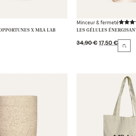
Minceur & fermeté
NOPPORTUNES X M&A LAB
LES GÉLULES ÉNERGISAN
Note
5
sur 5
34,90
€
17,50
€