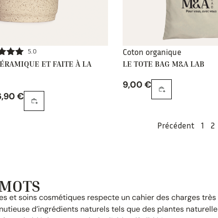
5.0
Coton organique
CÉRAMIQUE ET FAITE À LA
LE TOTE BAG M&A LAB
e
5.00
 5
9,00
€
6,90
€
Précédent
1
2
 MOTS
s et soins cosmétiques respecte un cahier des charges très s
utieuse d’ingrédients naturels tels que des plantes naturell