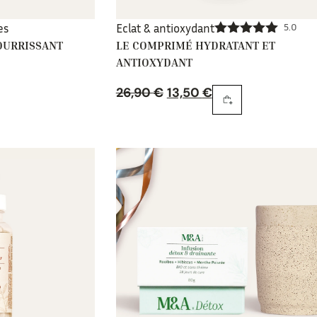
es
Eclat & antioxydant
5.0
OURRISSANT
LE COMPRIMÉ HYDRATANT ET
Note
5.00
sur 5
ANTIOXYDANT
26,90
€
13,50
€