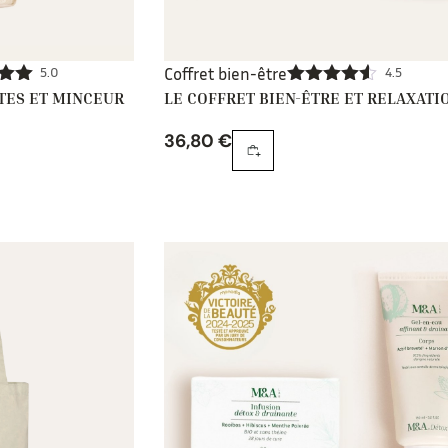
5.0
Coffret bien-être
4.5
TES ET MINCEUR
LE COFFRET BIEN-ÊTRE ET RELAXATI
.00
Note
4.50
sur 5
36,80
€