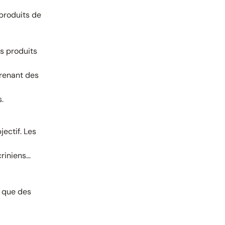
 produits de
s produits
renant des
.
ectif. Les
criniens…
l que des