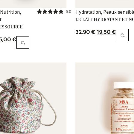
 Nutrition
,
5.0
Hydratation
,
Peaux sensibl
t
LE LAIT HYDRATANT ET N
Note
5.00
sur 5
RESSOURCE
32,90
€
19,50
€
5,00
€