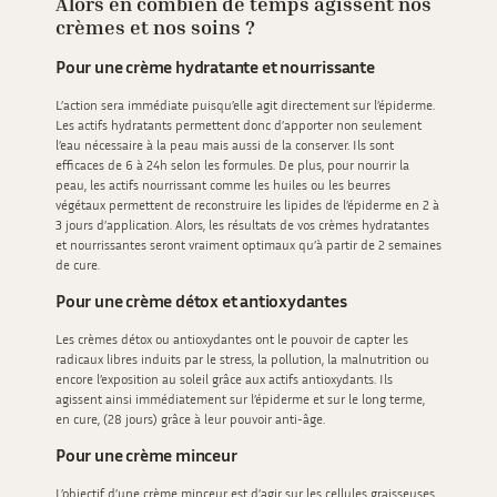
Alors en combien de temps agissent nos
crèmes et nos soins ?
Pour une crème hydratante et nourrissante
L’action sera immédiate puisqu’elle agit directement sur l’épiderme.
Les actifs hydratants permettent donc d’apporter non seulement
l’eau nécessaire à la peau mais aussi de la conserver. Ils sont
efficaces de 6 à 24h selon les formules. De plus, pour nourrir la
peau, les actifs nourrissant comme les huiles ou les beurres
végétaux permettent de reconstruire les lipides de l’épiderme en 2 à
3 jours d’application. Alors, les résultats de vos crèmes hydratantes
et nourrissantes seront vraiment optimaux qu’à partir de 2 semaines
de cure.
Pour une crème détox et antioxydantes
Les crèmes détox ou antioxydantes ont le pouvoir de capter les
radicaux libres induits par le stress, la pollution, la malnutrition ou
encore l’exposition au soleil grâce aux actifs antioxydants. Ils
agissent ainsi immédiatement sur l’épiderme et sur le long terme,
en cure, (28 jours) grâce à leur pouvoir anti-âge.
Pour une crème minceur
L’objectif d’une crème minceur est d’agir sur les cellules graisseuses