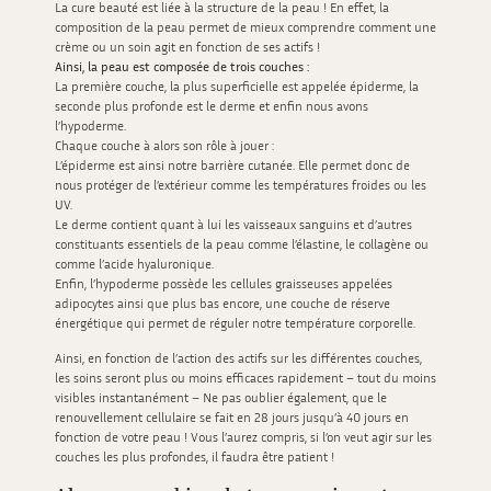
La cure beauté est liée à la structure de la peau ! En effet, la
composition de la peau permet de mieux comprendre comment une
crème ou un soin agit en fonction de ses actifs !
Ainsi, la peau est composée de trois couches :
La première couche, la plus superficielle est appelée
épiderme,
la
seconde plus profonde est
le derme
et enfin nous avons
l’hypoderme.
Chaque couche à alors son rôle à jouer :
L’épiderme est ainsi notre barrière cutanée. Elle permet donc de
nous protéger de l’extérieur comme les températures froides ou les
UV.
Le derme contient quant à lui les vaisseaux sanguins et d’autres
constituants essentiels de la peau comme l’élastine, le collagène ou
comme l’acide hyaluronique.
Enfin, l’hypoderme possède les cellules graisseuses appelées
adipocytes ainsi que plus bas encore, une couche de réserve
énergétique qui permet de réguler notre température corporelle.
Ainsi, en fonction de l’action des actifs sur les différentes couches,
les soins seront plus ou moins efficaces rapidement – tout du moins
visibles instantanément – Ne pas oublier également, que le
renouvellement cellulaire se fait en 28 jours jusqu’à 40 jours en
fonction de votre peau ! Vous l’aurez compris, si l’on veut agir sur les
couches les plus profondes, il faudra être patient !