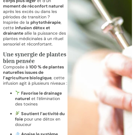
corps plus léger
et d’un
moment de réconfort naturel
après les excès ou dans les
périodes de transition ?
Inspirée de la
phytothérapie
,
cette
infusion détox et
drainante
allie la puissance des
plantes médicinales à un rituel
sensoriel et réconfortant.
Une synergie de plantes
bien pensée
Composée à
100 % de plantes
naturelles issues de
l’agriculture biologique
, cette
infusion agit à plusieurs niveaux :
Favorise le drainage
naturel
et l’élimination
des toxines
Soutient l’activité du
foie
pour une détox en
douceur
Apaise le système