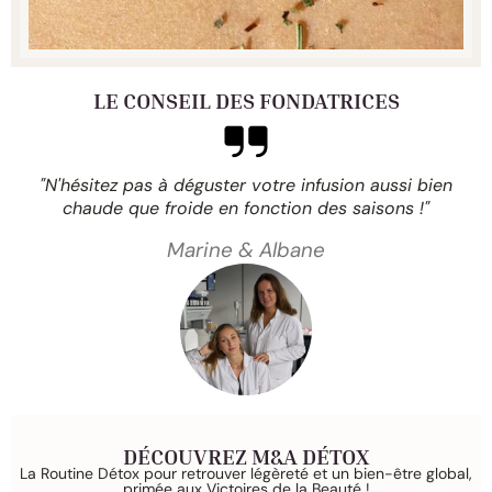
général.
LE CONSEIL DES FONDATRICES
"N'hésitez pas à déguster votre infusion aussi bien
chaude que froide en fonction des saisons !"
Marine & Albane
DÉCOUVREZ M&A DÉTOX
La Routine Détox pour retrouver légèreté et un bien-être global,
primée aux Victoires de la Beauté !