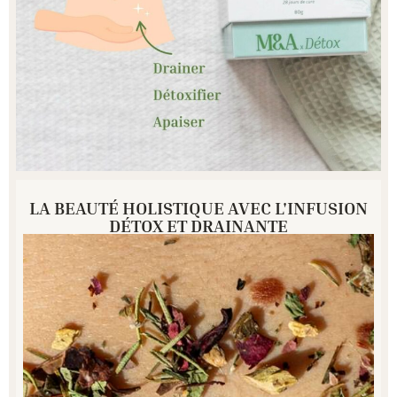
LA BEAUTÉ HOLISTIQUE AVEC L'INFUSION
DÉTOX ET DRAINANTE
Agir
de
l'intérieur
pour
l'équilibre
corps
&
esprit
Une
Infusion
détox