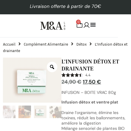
te à partir de 70€
Alma - Payez en 3x sans fr
0
Accueil
Complément Alimentaire
Détox
L’Infusion détox et
drainante
L’INFUSION DÉTOX ET
DRAINANTE
4.4
24,90
€
17,50
€
Note
4.38
sur 5
INFUSION – BOITE VRAC 80g
Infusion détox et ventre plat
Draine l’organisme, élimine les
toxines, réduit les ballonnements,
améliore la digestion
Mélange sensoriel de plantes BIO