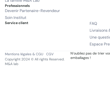
La famille M&A Lab
Professionnels
Devenir Partenaire-Revendeur
Soin Institut
Service client
FAQ
Livraisons 
Une questi
Espace Pre
N’oubliez pas de trier vo
Mentions légales & CGU
CGV
emballages !
Copyright 2024 © All rights Reserved.
M&A lab