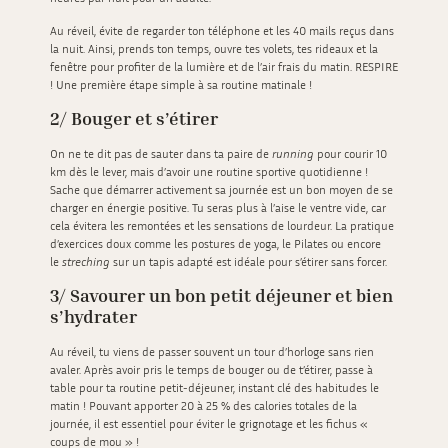
Au réveil, évite de regarder ton téléphone et les 40 mails reçus dans
la nuit. Ainsi, prends ton temps, ouvre tes volets, tes rideaux et la
fenêtre pour profiter de la lumière et de l’air frais du matin. RESPIRE
! Une première étape simple à sa routine matinale !
2/ Bouger et s’étirer
On ne te dit pas de sauter dans ta paire de
running
pour courir 10
km dès le lever, mais d’avoir une routine sportive quotidienne !
Sache que démarrer activement sa journée est un bon moyen de se
charger en énergie positive. Tu seras plus à l’aise le ventre vide, car
cela évitera les remontées et les sensations de lourdeur. La pratique
d’exercices doux comme les postures de yoga, le Pilates ou encore
le
streching
sur un tapis adapté est idéale pour s’étirer sans forcer.
3/ Savourer un bon petit déjeuner et bien
s’hydrater
Au réveil, tu viens de passer souvent un tour d’horloge sans rien
avaler. Après avoir pris le temps de bouger ou de t’étirer, passe à
table pour ta routine petit-déjeuner, instant clé des habitudes le
matin ! Pouvant apporter 20 à 25 % des calories totales de la
journée, il est essentiel pour éviter le grignotage et les fichus «
coups de mou » !